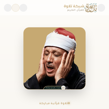
شبكة تلاوة
للقرآن الكريم
تلاوة قرآنية مباركة