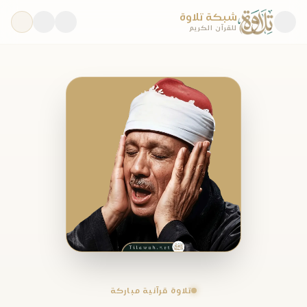
شبكة تلاوة
للقرآن الكريم
تلاوة قرآنية مباركة