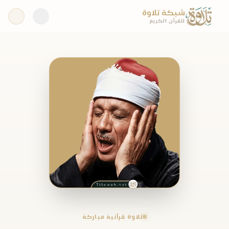
شبكة تلاوة
للقرآن الكريم
تلاوة قرآنية مباركة