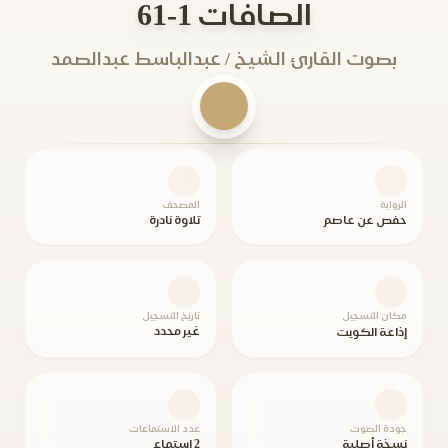
الصافات 1-61
بصوت القارئ الشيخ / عبدالباسط عبدالصمد
الرواية
المصحف
حفص عن عاصم
تلاوة نادرة
مكان التسجيل
تاريخ التسجيل
غير محدد
إذاعة الكويت
جودة الصوت
عدد الاستماعات
نسخة أصلية
2 استماع