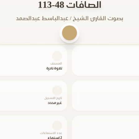
الصافات 48-113
بصوت القارئ الشيخ / عبدالباسط عبدالصمد
المصحف
تلاوة نادرة
تاريخ التسجيل
غير محدد
عدد الاستماعات
2 استماع