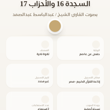
السجدة 16 والأحزاب 17
بصوت القارئ الشيخ / عبدالباسط عبدالصمد
الرواية
المصحف
حفص عن عاصم
تلاوة نادرة
مكان التسجيل
تاريخ التسجيل
غير محدد
إذاعة القرآن الكريم - مصر
جودة الصوت
عدد الاستماعات
نسخة أصلية
2 استماع