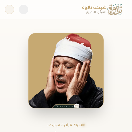
شبكة تلاوة
للقرآن الكريم
تلاوة قرآنية مباركة