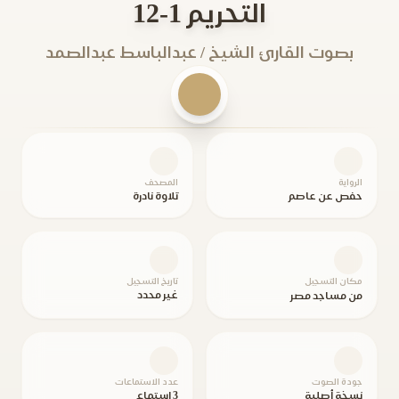
التحريم 1-12
بصوت القارئ الشيخ / عبدالباسط عبدالصمد
الرواية
المصحف
حفص عن عاصم
تلاوة نادرة
مكان التسجيل
تاريخ التسجيل
غير محدد
من مساجد مصر
جودة الصوت
عدد الاستماعات
نسخة أصلية
3 استماع