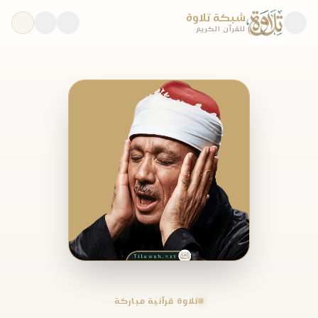
شبكة تلاوة
للقرآن الكريم
تلاوة قرآنية مباركة