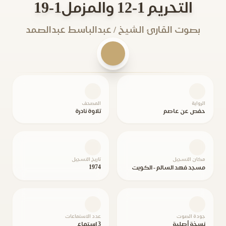
التحريم 1-12 والمزمل1-19
بصوت القارئ الشيخ / عبدالباسط عبدالصمد
الرواية
المصحف
حفص عن عاصم
تلاوة نادرة
مكان التسجيل
تاريخ التسجيل
1974
مسجد فهد السالم - الكويت
جودة الصوت
عدد الاستماعات
نسخة أصلية
3 استماع