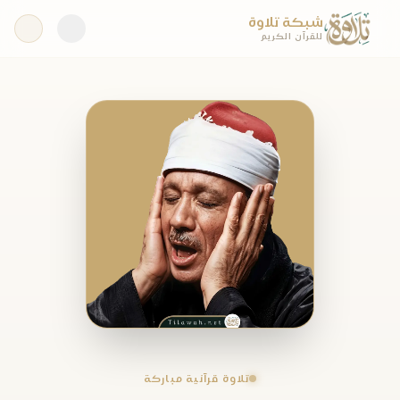
شبكة تلاوة
للقرآن الكريم
تلاوة قرآنية مباركة