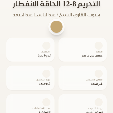
التحريم 8-12 الحاقة الانفطار
بصوت القارئ الشيخ / عبدالباسط عبدالصمد
الرواية
المصحف
حفص عن عاصم
تلاوة نادرة
مكان التسجيل
تاريخ التسجيل
غير محدد
غير محدد
جودة الصوت
عدد الاستماعات
نسخة أصلية
0 استماع