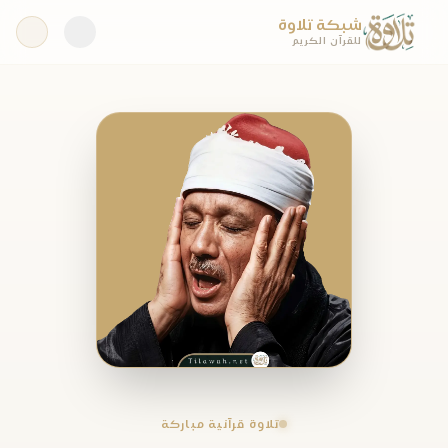
شبكة تلاوة
للقرآن الكريم
تلاوة قرآنية مباركة