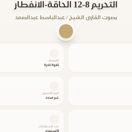
التحريم 8-12 الحاقة-الانفطار
بصوت القارئ الشيخ / عبدالباسط عبدالصمد
المصحف
تلاوة نادرة
تاريخ التسجيل
غير محدد
عدد الاستماعات
0 استماع