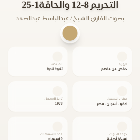
التحريم 8-12 والحاقة1-25
بصوت القارئ الشيخ / عبدالباسط عبدالصمد
الرواية
المصحف
حفص عن عاصم
تلاوة نادرة
مكان التسجيل
تاريخ التسجيل
1978
ادفو - أسوان - مصر
جودة الصوت
عدد الاستماعات
نسخة أصلية
0 استماع