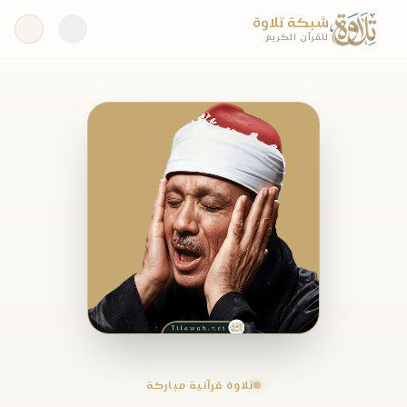
شبكة تلاوة
للقرآن الكريم
تلاوة قرآنية مباركة