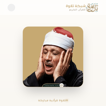
شبكة تلاوة
للقرآن الكريم
تلاوة قرآنية مباركة