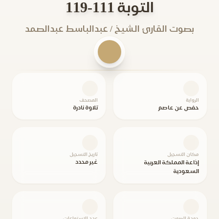
التوبة 111-119
بصوت القارئ الشيخ / عبدالباسط عبدالصمد
الرواية
المصحف
حفص عن عاصم
تلاوة نادرة
مكان التسجيل
تاريخ التسجيل
غير محدد
إذاعة المملكة العربية
السعودية
جودة الصوت
عدد الاستماعات