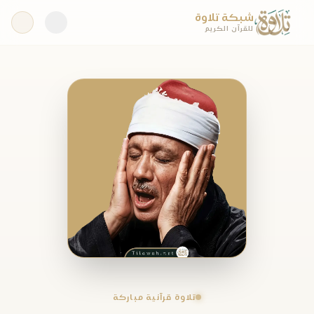
شبكة تلاوة
للقرآن الكريم
تلاوة قرآنية مباركة