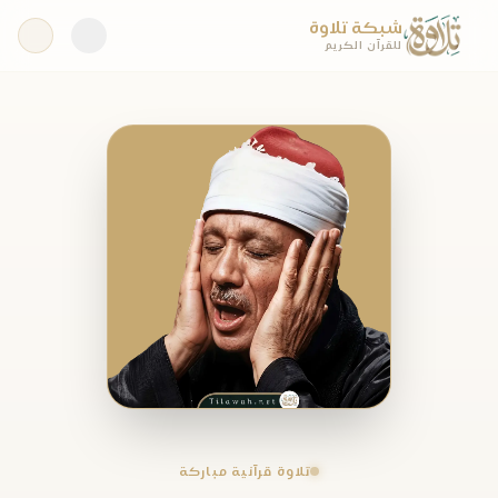
شبكة تلاوة
للقرآن الكريم
تلاوة قرآنية مباركة