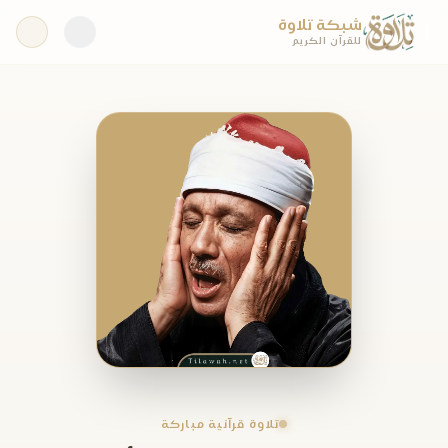
شبكة تلاوة
للقرآن الكريم
تلاوة قرآنية مباركة