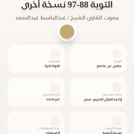
التوبة 88-97 نسخة أخرى
بصوت القارئ الشيخ / عبدالباسط عبدالصمد
الرواية
المصحف
حفص عن عاصم
تلاوة نادرة
مكان التسجيل
تاريخ التسجيل
غير محدد
إذاعة القرآن الكريم - مصر
جودة الصوت
عدد الاستماعات
نسخة أصلية
4 استماع