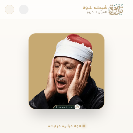
شبكة تلاوة
للقرآن الكريم
تلاوة قرآنية مباركة