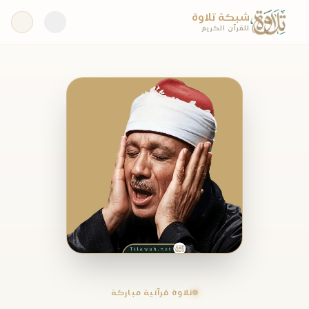
شبكة تلاوة
للقرآن الكريم
تلاوة قرآنية مباركة