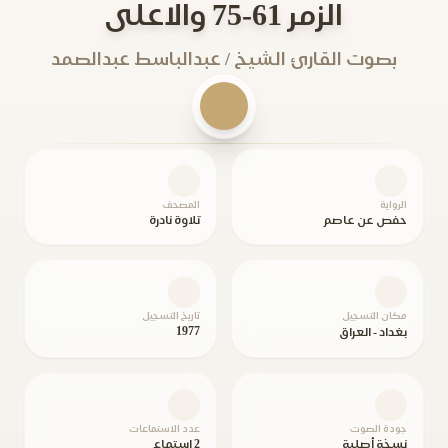
الزمر 61-75 والاعلى
بصوت القارئ الشيخ / عبدالباسط عبدالصمد
الرواية
المصحف
حفص عن عاصم
تلاوة نادرة
مكان التسجيل
تاريخ التسجيل
1977
بغداد - العراق
جودة الصوت
عدد الاستماعات
نسخة أصلية
2 استماع