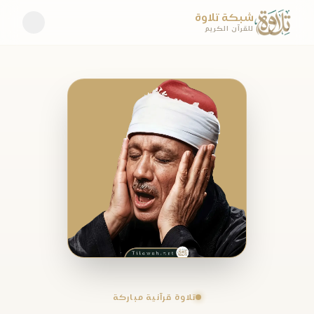
شبكة تلاوة
للقرآن الكريم
تلاوة قرآنية مباركة