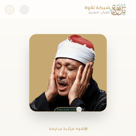
شبكة تلاوة
للقرآن الكريم
تلاوة قرآنية مباركة