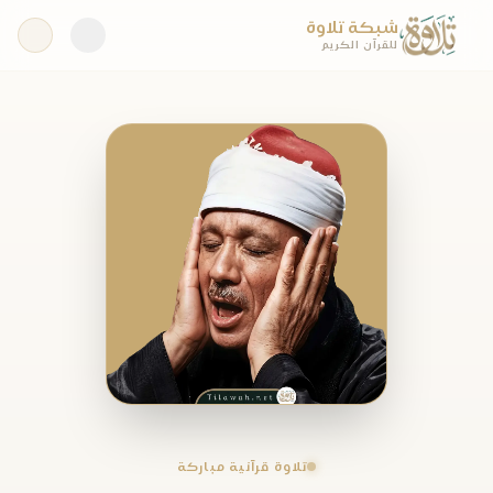
شبكة تلاوة
للقرآن الكريم
تلاوة قرآنية مباركة