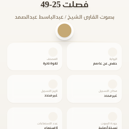
فصلت 25-49
بصوت القارئ الشيخ / عبدالباسط عبدالصمد
الرواية
المصحف
حفص عن عاصم
تلاوة نادرة
مكان التسجيل
تاريخ التسجيل
غير محدد
غير محدد
جودة الصوت
عدد الاستماعات
نسخة أصلية
4 استماع