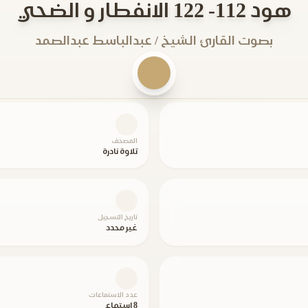
هود 112- 122 الانفطار و الضحي
بصوت القارئ الشيخ / عبدالباسط عبدالصمد
المصحف
تلاوة نادرة
تاريخ التسجيل
غير محدد
عدد الاستماعات
8 استماع