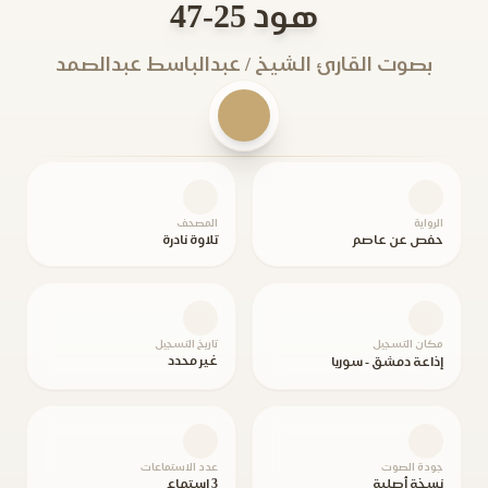
هود 25-47
بصوت القارئ الشيخ / عبدالباسط عبدالصمد
الرواية
المصحف
حفص عن عاصم
تلاوة نادرة
مكان التسجيل
تاريخ التسجيل
غير محدد
إذاعة دمشق - سوريا
جودة الصوت
عدد الاستماعات
نسخة أصلية
3 استماع