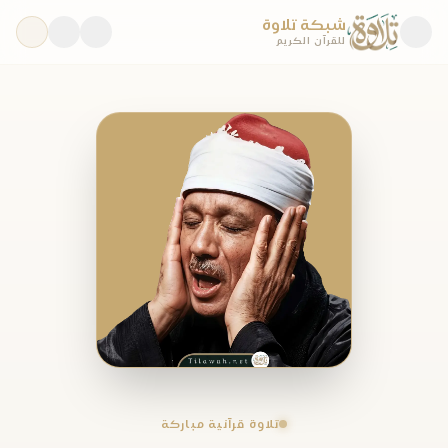
شبكة تلاوة
للقرآن الكريم
تلاوة قرآنية مباركة