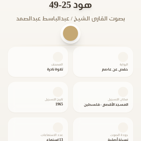
هود 25-49
بصوت القارئ الشيخ / عبدالباسط عبدالصمد
الرواية
المصحف
حفص عن عاصم
تلاوة نادرة
مكان التسجيل
تاريخ التسجيل
1965
المسجد الأقصي - فلسطين
جودة الصوت
عدد الاستماعات
نسخة أصلية
13 استماع