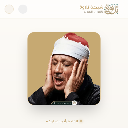
شبكة تلاوة
للقرآن الكريم
تلاوة قرآنية مباركة