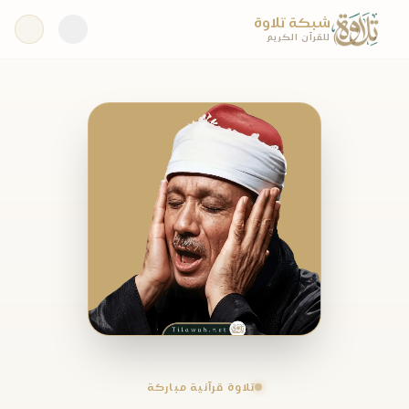
شبكة تلاوة
للقرآن الكريم
تلاوة قرآنية مباركة