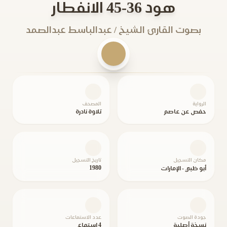
هود 36-45 الانفطار
بصوت القارئ الشيخ / عبدالباسط عبدالصمد
الرواية
المصحف
حفص عن عاصم
تلاوة نادرة
مكان التسجيل
تاريخ التسجيل
1980
أبو ظبي - الإمارات
جودة الصوت
عدد الاستماعات
نسخة أصلية
4 استماع