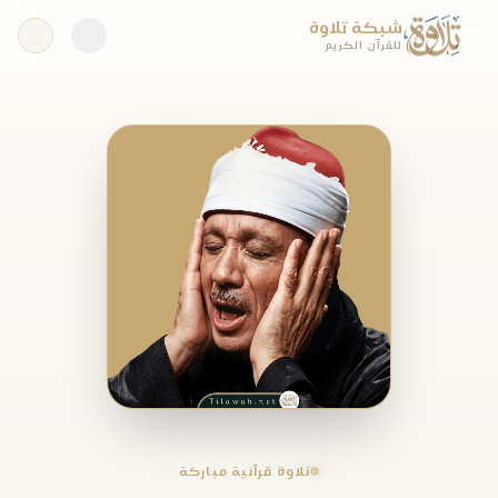
شبكة تلاوة
للقرآن الكريم
تلاوة قرآنية مباركة