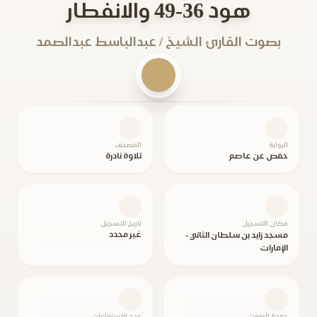
هود 36-49 والانفطار
بصوت القارئ الشيخ / عبدالباسط عبدالصمد
الرواية
المصحف
حفص عن عاصم
تلاوة نادرة
مكان التسجيل
تاريخ التسجيل
غير محدد
مسجد زايد بن سلطان الثاني -
الإمارات
جودة الصوت
عدد الاستماعات