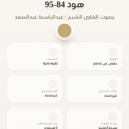
هود 84-95
بصوت القارئ الشيخ / عبدالباسط عبدالصمد
الرواية
المصحف
حفص عن عاصم
تلاوة نادرة
مكان التسجيل
تاريخ التسجيل
غير محدد
غير محدد
جودة الصوت
عدد الاستماعات
نسخة أصلية
1 استماع