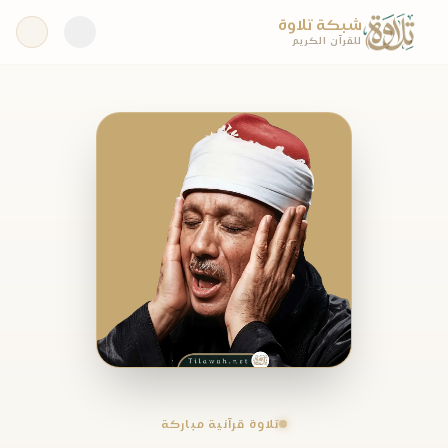
شبكة تلاوة
للقرآن الكريم
تلاوة قرآنية مباركة