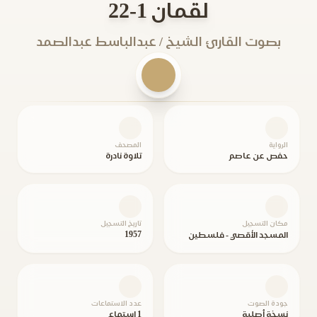
لقمان 1-22
بصوت القارئ الشيخ / عبدالباسط عبدالصمد
الرواية
المصحف
حفص عن عاصم
تلاوة نادرة
مكان التسجيل
تاريخ التسجيل
1957
المسجد الأقصي - فلسطين
جودة الصوت
عدد الاستماعات
نسخة أصلية
1 استماع