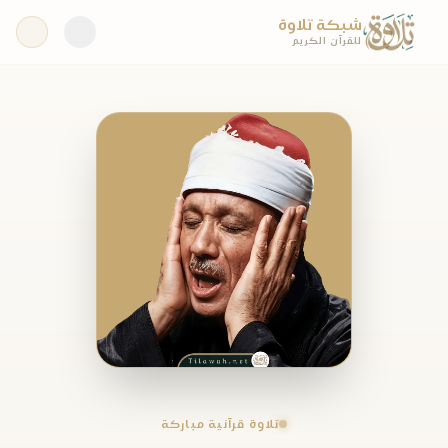
شبكة تلاوة
للقرآن الكريم
تلاوة قرآنية مباركة