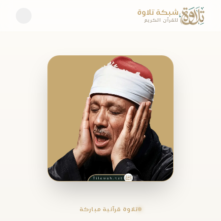
شبكة تلاوة
للقرآن الكريم
تلاوة قرآنية مباركة