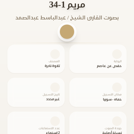
مريم 1-34
بصوت القارئ الشيخ / عبدالباسط عبدالصمد
الرواية
المصحف
حفص عن عاصم
تلاوة نادرة
مكان التسجيل
تاريخ التسجيل
غير محدد
حماه - سوريا
جودة الصوت
عدد الاستماعات
نسخة أصلية
2 استماع