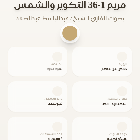
مريم 1-36 التكوير والشمس
بصوت القارئ الشيخ / عبدالباسط عبدالصمد
الرواية
المصحف
حفص عن عاصم
تلاوة نادرة
مكان التسجيل
تاريخ التسجيل
غير محدد
اسكندرية - مصر
جودة الصوت
عدد الاستماعات
نسخة أصلية
9 استماع