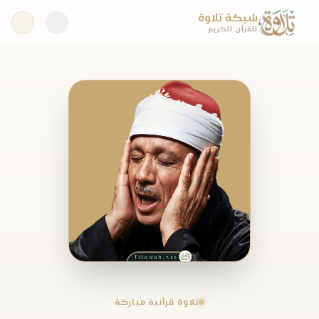
شبكة تلاوة
للقرآن الكريم
تلاوة قرآنية مباركة