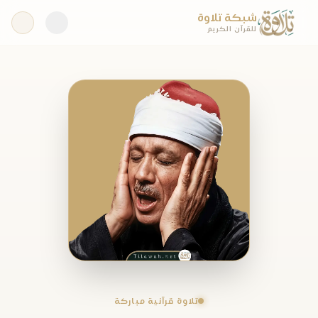
شبكة تلاوة
للقرآن الكريم
تلاوة قرآنية مباركة