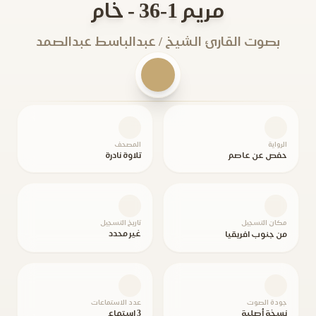
مريم 1-36 - خام
بصوت القارئ الشيخ / عبدالباسط عبدالصمد
الرواية
المصحف
حفص عن عاصم
تلاوة نادرة
مكان التسجيل
تاريخ التسجيل
غير محدد
من جنوب افريقيا
جودة الصوت
عدد الاستماعات
نسخة أصلية
3 استماع