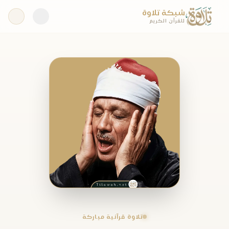
شبكة تلاوة
للقرآن الكريم
تلاوة قرآنية مباركة