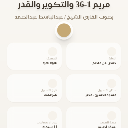
مريم 1-36 والتكوير والقدر
بصوت القارئ الشيخ / عبدالباسط عبدالصمد
الرواية
المصحف
حفص عن عاصم
تلاوة نادرة
مكان التسجيل
تاريخ التسجيل
غير محدد
مسجد الحسين - مصر
جودة الصوت
عدد الاستماعات
نسخة أصلية
11 استماع