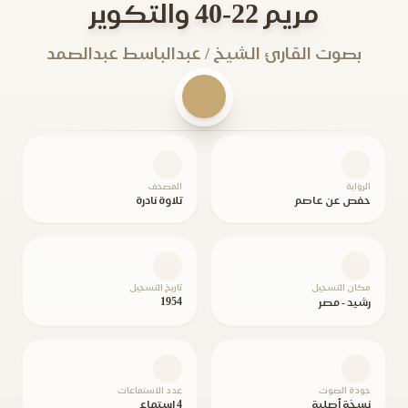
مريم 22-40 والتكوير
بصوت القارئ الشيخ / عبدالباسط عبدالصمد
الرواية
المصحف
حفص عن عاصم
تلاوة نادرة
مكان التسجيل
تاريخ التسجيل
1954
رشيد - مصر
جودة الصوت
عدد الاستماعات
نسخة أصلية
4 استماع