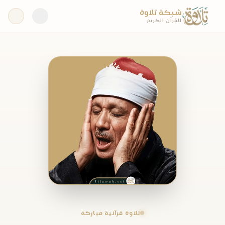
شبكة تلاوة
للقرآن الكريم
تلاوة قرآنية مباركة