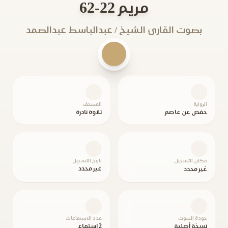
مريم 22-62
بصوت القارئ الشيخ / عبدالباسط عبدالصمد
الرواية
المصحف
حفص عن عاصم
تلاوة نادرة
مكان التسجيل
تاريخ التسجيل
غير محدد
غير محدد
جودة الصوت
عدد الاستماعات
نسخة أصلية
2 استماع