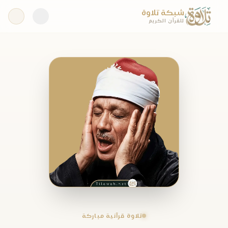
شبكة تلاوة
للقرآن الكريم
تلاوة قرآنية مباركة