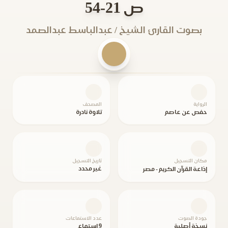
ص 21-54
بصوت القارئ الشيخ / عبدالباسط عبدالصمد
الرواية
المصحف
حفص عن عاصم
تلاوة نادرة
مكان التسجيل
تاريخ التسجيل
غير محدد
إذاعة القرآن الكريم - مصر
جودة الصوت
عدد الاستماعات
نسخة أصلية
9 استماع