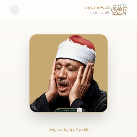
شبكة تلاوة
للقرآن الكريم
تلاوة قرآنية مباركة