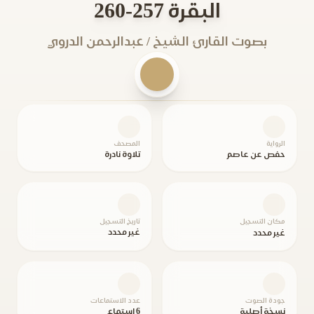
البقرة 257-260
بصوت القارئ الشيخ / عبدالرحمن الدروي
الرواية
المصحف
حفص عن عاصم
تلاوة نادرة
مكان التسجيل
تاريخ التسجيل
غير محدد
غير محدد
جودة الصوت
عدد الاستماعات
نسخة أصلية
6 استماع