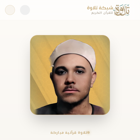
شبكة تلاوة
للقرآن الكريم
تلاوة قرآنية مباركة