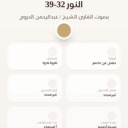
النور 32-39
بصوت القارئ الشيخ / عبدالرحمن الدروي
الرواية
المصحف
حفص عن عاصم
تلاوة نادرة
مكان التسجيل
تاريخ التسجيل
غير محدد
غير محدد
جودة الصوت
عدد الاستماعات
نسخة أصلية
7 استماع