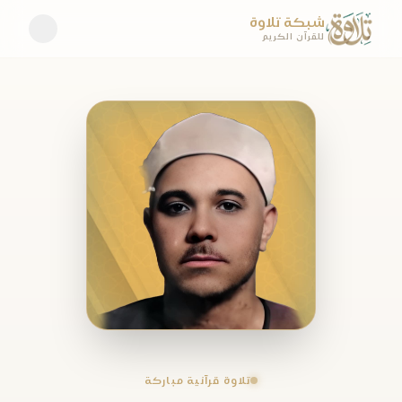
شبكة تلاوة
للقرآن الكريم
تلاوة قرآنية مباركة