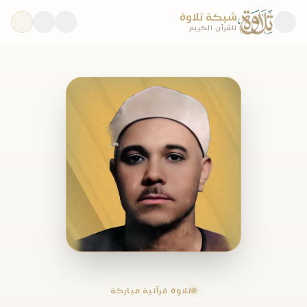
شبكة تلاوة
للقرآن الكريم
تلاوة قرآنية مباركة