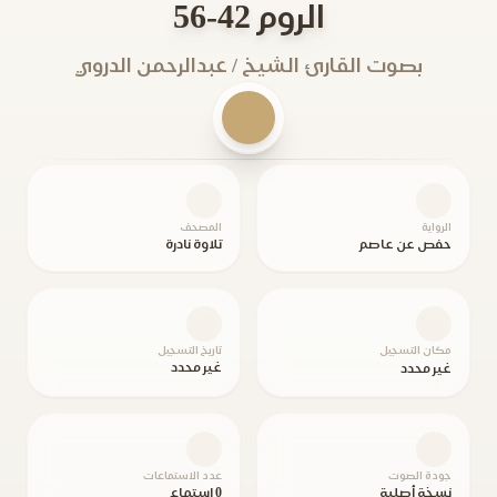
الروم 42-56
بصوت القارئ الشيخ / عبدالرحمن الدروي
الرواية
المصحف
حفص عن عاصم
تلاوة نادرة
مكان التسجيل
تاريخ التسجيل
غير محدد
غير محدد
جودة الصوت
عدد الاستماعات
نسخة أصلية
0 استماع