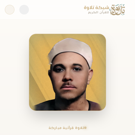
شبكة تلاوة
للقرآن الكريم
تلاوة قرآنية مباركة