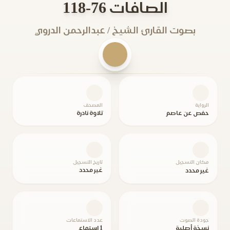
الصافات 76-118
بصوت القارئ الشيخ / عبدالرحمن الدروي
الرواية
المصحف
حفص عن عاصم
تلاوة نادرة
مكان التسجيل
تاريخ التسجيل
غير محدد
غير محدد
جودة الصوت
عدد الاستماعات
نسخة أصلية
1 استماع