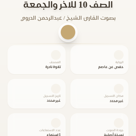
الصف 10 للاخر والجمعة
بصوت القارئ الشيخ / عبدالرحمن الدروي
الرواية
المصحف
حفص عن عاصم
تلاوة نادرة
مكان التسجيل
تاريخ التسجيل
غير محدد
غير محدد
جودة الصوت
عدد الاستماعات
نسخة أصلية
1 استماع