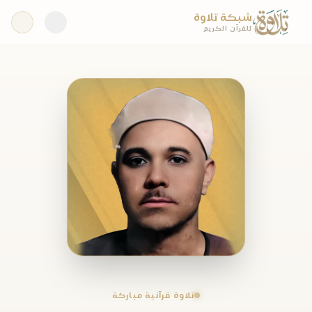
شبكة تلاوة
للقرآن الكريم
تلاوة قرآنية مباركة