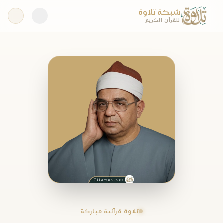
شبكة تلاوة
للقرآن الكريم
تلاوة قرآنية مباركة