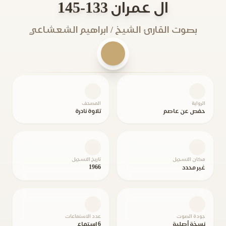
ال عمران 133-145
بصوت القارئ الشيخ / ابراهيم الشعشاعي
الرواية
المصحف
حفص عن عاصم
تلاوة نادرة
مكان التسجيل
تاريخ التسجيل
1966
غير محدد
جودة الصوت
عدد الاستماعات
نسخة أصلية
6 استماع