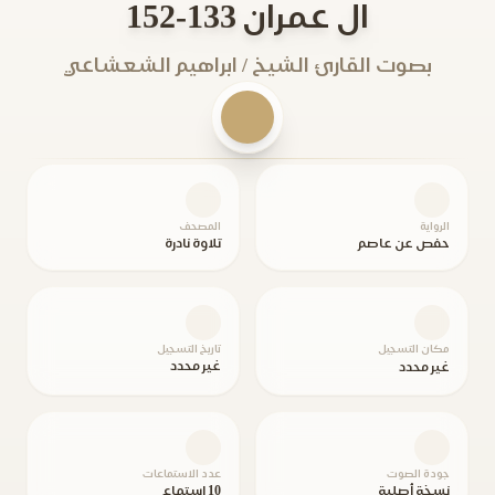
ال عمران 133-152
بصوت القارئ الشيخ / ابراهيم الشعشاعي
الرواية
المصحف
حفص عن عاصم
تلاوة نادرة
مكان التسجيل
تاريخ التسجيل
غير محدد
غير محدد
جودة الصوت
عدد الاستماعات
نسخة أصلية
10 استماع