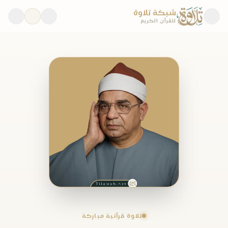
شبكة تلاوة
للقرآن الكريم
تلاوة قرآنية مباركة