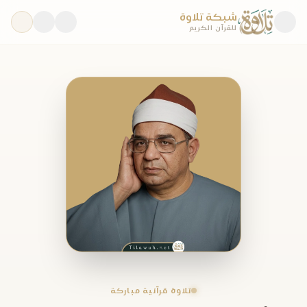
شبكة تلاوة
للقرآن الكريم
تلاوة قرآنية مباركة