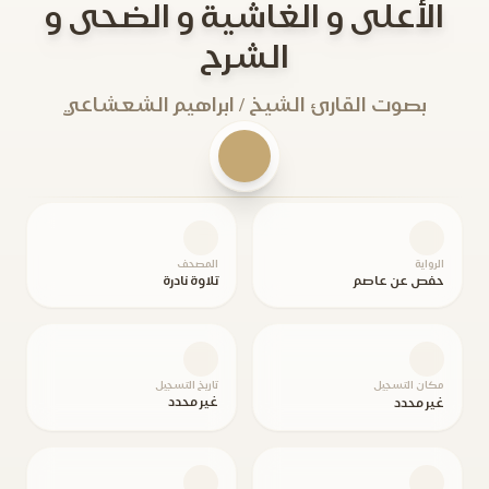
الأعلى و الغاشية و الضحى و
الشرح
بصوت القارئ الشيخ / ابراهيم الشعشاعي
الرواية
المصحف
حفص عن عاصم
تلاوة نادرة
مكان التسجيل
تاريخ التسجيل
غير محدد
غير محدد