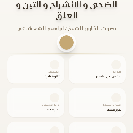
الضحى و الانشراح و التين و
العلق
بصوت القارئ الشيخ / ابراهيم الشعشاعي
الرواية
المصحف
حفص عن عاصم
تلاوة نادرة
مكان التسجيل
تاريخ التسجيل
غير محدد
غير محدد