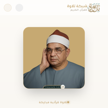
شبكة تلاوة
للقرآن الكريم
تلاوة قرآنية مباركة