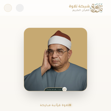
شبكة تلاوة
للقرآن الكريم
تلاوة قرآنية مباركة