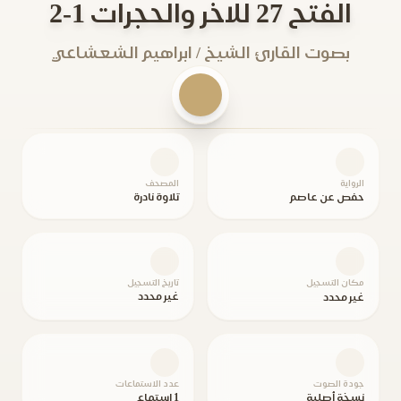
الفتح 27 للاخر والحجرات 1-2
بصوت القارئ الشيخ / ابراهيم الشعشاعي
الرواية
المصحف
حفص عن عاصم
تلاوة نادرة
مكان التسجيل
تاريخ التسجيل
غير محدد
غير محدد
جودة الصوت
عدد الاستماعات
نسخة أصلية
1 استماع