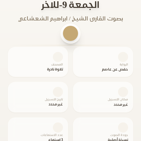
الجمعة 9-للاخر
بصوت القارئ الشيخ / ابراهيم الشعشاعي
الرواية
المصحف
حفص عن عاصم
تلاوة نادرة
مكان التسجيل
تاريخ التسجيل
غير محدد
غير محدد
جودة الصوت
عدد الاستماعات
نسخة أصلية
3 استماع