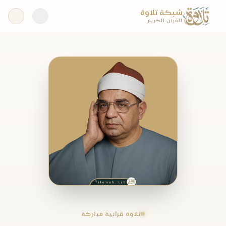
شبكة تلاوة
للقرآن الكريم
تلاوة قرآنية مباركة