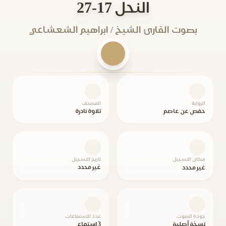
النحل 17-27
بصوت القارئ الشيخ / ابراهيم الشعشاعي
الرواية
المصحف
حفص عن عاصم
تلاوة نادرة
مكان التسجيل
تاريخ التسجيل
غير محدد
غير محدد
جودة الصوت
عدد الاستماعات
نسخة أصلية
3 استماع