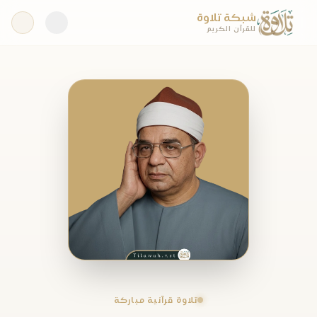
شبكة تلاوة
للقرآن الكريم
تلاوة قرآنية مباركة