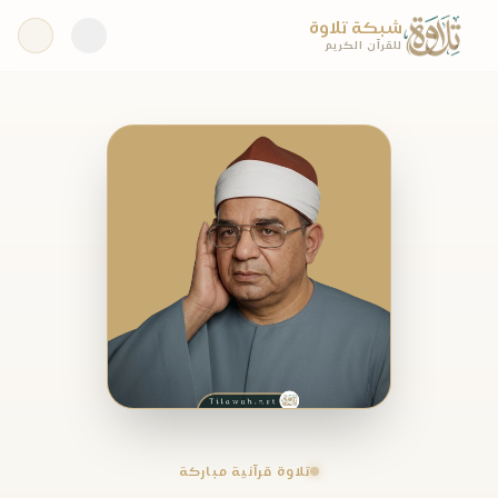
شبكة تلاوة
للقرآن الكريم
تلاوة قرآنية مباركة