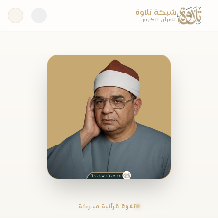
شبكة تلاوة
للقرآن الكريم
تلاوة قرآنية مباركة