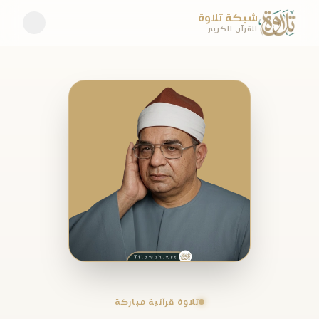
شبكة تلاوة
للقرآن الكريم
تلاوة قرآنية مباركة