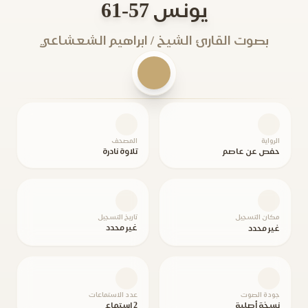
يونس 57-61
بصوت القارئ الشيخ / ابراهيم الشعشاعي
الرواية
المصحف
حفص عن عاصم
تلاوة نادرة
مكان التسجيل
تاريخ التسجيل
غير محدد
غير محدد
جودة الصوت
عدد الاستماعات
نسخة أصلية
2 استماع