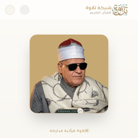
شبكة تلاوة
للقرآن الكريم
تلاوة قرآنية مباركة