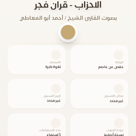
الاحزاب - قران فجر
بصوت القارئ الشيخ / أحمد أبو المعاطي
الرواية
المصحف
حفص عن عاصم
تلاوة نادرة
مكان التسجيل
تاريخ التسجيل
غير محدد
غير محدد
جودة الصوت
عدد الاستماعات
نسخة أصلية
5 استماع