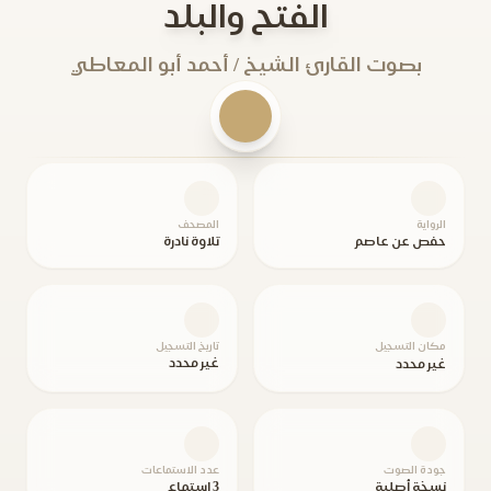
الفتح والبلد
بصوت القارئ الشيخ / أحمد أبو المعاطي
الرواية
المصحف
حفص عن عاصم
تلاوة نادرة
مكان التسجيل
تاريخ التسجيل
غير محدد
غير محدد
جودة الصوت
عدد الاستماعات
نسخة أصلية
3 استماع