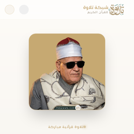
شبكة تلاوة
للقرآن الكريم
تلاوة قرآنية مباركة